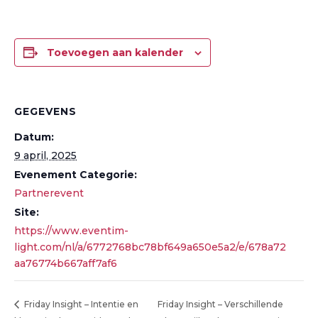
Toevoegen aan kalender
GEGEVENS
Datum:
9 april, 2025
Evenement Categorie:
Partnerevent
Site:
https://www.eventim-
light.com/nl/a/6772768bc78bf649a650e5a2/e/678a72
aa76774b667aff7af6
Friday Insight – Intentie en
Friday Insight – Verschillende