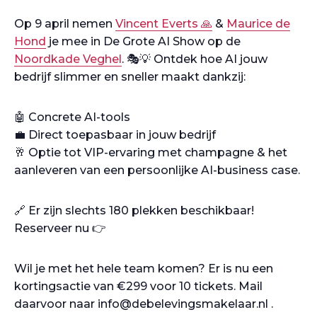
Op 9 april nemen
Vincent Everts 🙏
&
Maurice de
Hond
je mee in De Grote AI Show op de
Noordkade Veghel
. 🎭💡 Ontdek hoe AI jouw
bedrijf slimmer en sneller maakt dankzij:
🤖 Concrete AI-tools
💼 Direct toepasbaar in jouw bedrijf
🥂 Optie tot VIP-ervaring met champagne & het
aanleveren van een persoonlijke AI-business case.
🔗 Er zijn slechts 180 plekken beschikbaar!
Reserveer nu 👉
Wil je met het hele team komen? Er is nu een
kortingsactie van €299 voor 10 tickets. Mail
daarvoor naar info@debelevingsmakelaar.nl .